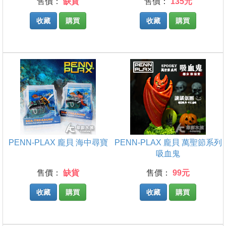
售價：
缺貨
售價：
135元
收藏
購買
收藏
購買
PENN-PLAX 龐貝 海中尋寶
PENN-PLAX 龐貝 萬聖節系列
吸血鬼
售價：
缺貨
售價：
99元
收藏
購買
收藏
購買