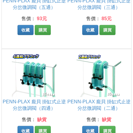
PENN-PLAX 龐貝 掛缸式止逆
PENN-PLAX 龐貝 掛缸式止逆
分岔微調閥（五通）
分岔微調閥（三通）
售價：
93元
售價：
85元
收藏
購買
收藏
購買
PENN-PLAX 龐貝 掛缸式止逆
PENN-PLAX 龐貝 掛缸式止逆
分岔微調閥（四通）
分岔微調閥（二通）
售價：
缺貨
售價：
缺貨
收藏
購買
收藏
購買