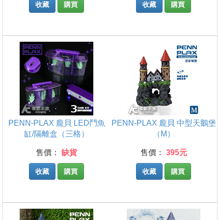
收藏
購買
收藏
購買
PENN-PLAX 龐貝 LED鬥魚
PENN-PLAX 龐貝 中型天鵝堡
缸/隔離盒（三格）
（M）
售價：
缺貨
售價：
395元
收藏
購買
收藏
購買