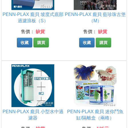
PENN-PLAX 龐貝 坡度式底部
PENN-PLAX 龐貝 藍珍珠古堡
過濾浪板（S）
（M）
售價：
缺貨
售價：
缺貨
收藏
購買
收藏
購買
PENN-PLAX 龐貝 小型水中過
PENN-PLAX 龐貝 迷你鬥魚
濾器
缸/隔離盒（兩格）