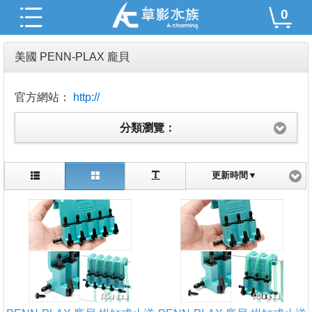
0
美國 PENN-PLAX 龐貝
官方網站：
http://
分類瀏覽：
更新時間▼