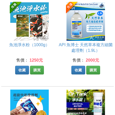
魚池淨水粉（1000g）
API 魚博士 天然草本複方細菌
處理劑（1.9L）
售價：
1250元
售價：
2000元
收藏
購買
收藏
購買