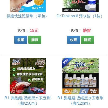
超級快速澄清劑（單包）
Dr.Tank no.6 淨水錠（1錠）
售價：
15元
售價：
缺貨
收藏
購買
收藏
購買
B.L 樂融融 濃縮黑水安定劑
B.L 樂融融 濃縮黑水安定劑
（咖/250ml）
（咖/120ml）