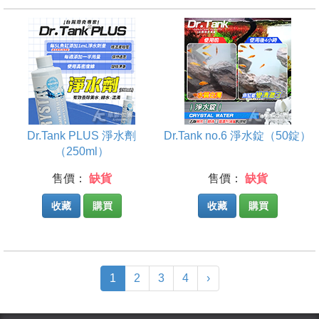
Dr.Tank PLUS 淨水劑
Dr.Tank no.6 淨水錠（50錠）
（250ml）
售價：
缺貨
售價：
缺貨
收藏
購買
收藏
購買
(current)
1
2
3
4
›