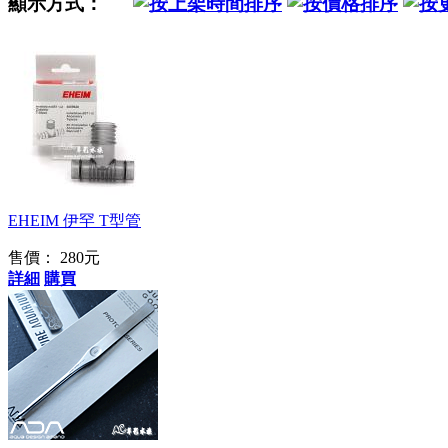
顯示方式：
EHEIM 伊罕 T型管
售價：
280元
詳細
購買