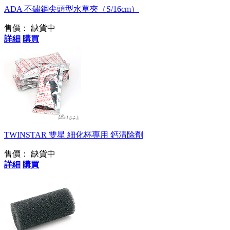
ADA 不鏽鋼尖頭型水草夾（S/16cm）
售價：
缺貨中
詳細
購買
TWINSTAR 雙星 細化杯專用 鈣清除劑
售價：
缺貨中
詳細
購買