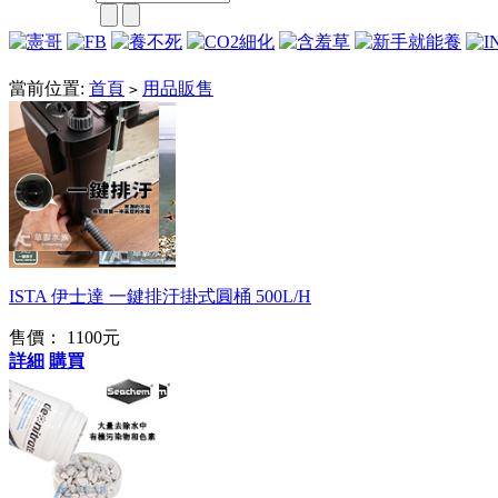
當前位置:
首頁
用品販售
>
旋轉 連接 排汙水
ISTA 伊士達 一鍵排汙掛式圓桶 500L/H
售價： 1100元
詳細
購買