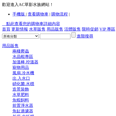
歡迎進入AC草影水族網站！
手機版
|
查看購物車
|
購物流程
|
點此查看您的購物車詳細內容
首頁
更新情報
水草販售
用品販售
活體販售
限時促銷
VIP 專區
進階搜尋
用品販售
兩棲爬蟲
水晶蝦專區
加溫棒.控溫器
寵物用品
風扇.冷水機
出.入水口
硝化菌.水穩
造景裝飾
水草肥料
魚蝦飼料
前置淨水器
魚缸過濾器