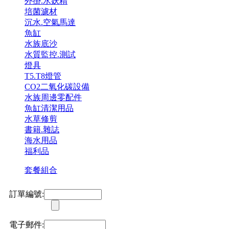
外掛.水妖精
培菌濾材
沉水.空氣馬達
魚缸
水族底沙
水質監控.測試
燈具
T5.T8燈管
CO2二氧化碳設備
水族周邊零配件
魚缸清潔用品
水草修剪
書籍.雜誌
海水用品
福利品
套餐組合
訂單編號:
電子郵件: