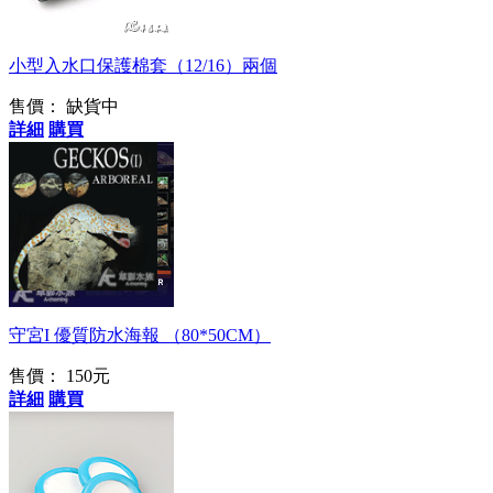
小型入水口保護棉套（12/16）兩個
售價：
缺貨中
詳細
購買
送禮、佈置皆合適
守宮I 優質防水海報 （80*50CM）
售價：
150元
詳細
購買