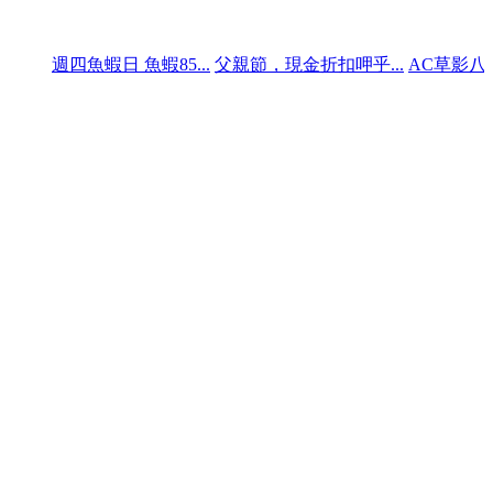
四魚蝦日 魚蝦85...
父親節，現金折扣呷乎...
AC草影八月份行事曆.