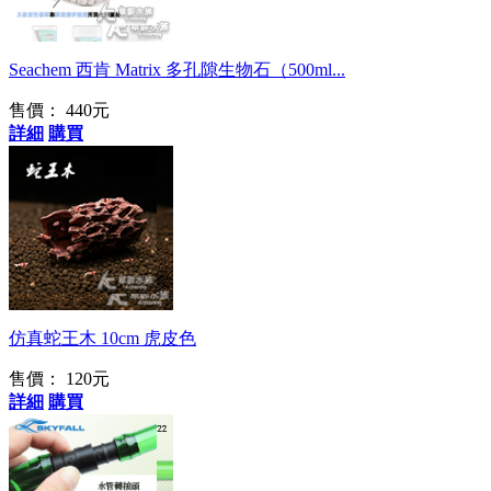
Seachem 西肯 Matrix 多孔隙生物石（500ml...
售價： 440元
詳細
購買
隨手擺放就成景
仿真蛇王木 10cm 虎皮色
售價： 120元
詳細
購買