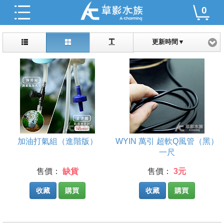
0
更新時間▼
加油打氣組（進階版）
WYIN 萬引 超軟Q風管（黑）
一尺
售價：
缺貨
售價：
3元
收藏
購買
收藏
購買