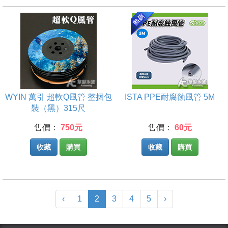
WYIN 萬引 超軟Q風管 整捆包
ISTA PPE耐腐蝕風管 5M
裝（黑）315尺
售價：
750元
售價：
60元
收藏
購買
收藏
購買
(current)
‹
1
2
3
4
5
›