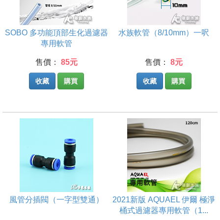
SOBO 多功能頂部生化過濾器
水族軟管（8/10mm）一呎
專用軟管
售價：
85元
售價：
8元
收藏
購買
收藏
購買
風管分插閥（一字型雙通）
2021新版 AQUAEL 伊爾 極淨
桶式過濾器專用軟管（1...