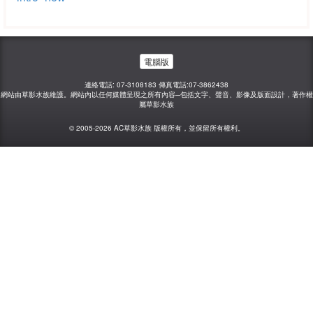
電腦版
連絡電話: 07-3108183 傳真電話:07-3862438
網站由草影水族維護。網站內以任何媒體呈現之所有內容─包括文字、聲音、影像及版面設計，著作權
屬草影水族
© 2005-2026 AC草影水族 版權所有，並保留所有權利。