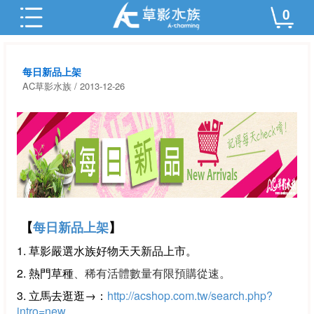
0
每日新品上架
AC草影水族 / 2013-12-26
【
每日新品上架
】
1. 草影嚴選水族好物天天新品上市
。
2. 熱門草種
、稀有活體數量有限
預購從速
。
3. 立馬去逛逛→：
http://acshop.com.tw/search.php?
intro=new