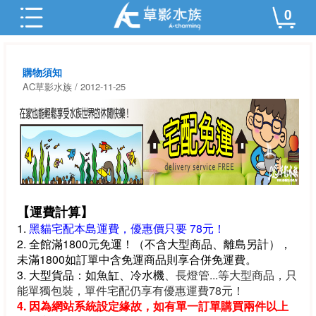
0
購物須知
AC草影水族 / 2012-11-25
【運費計算】
1.
黑貓宅配本島運費，優惠價只要 78元！
2. 全館滿1800元免運！（不含大型商品、離島另計），
未滿1800如訂單中含免運商品則享合併免運費。
3. 大型貨品：如魚缸、冷水機
、長燈管
...等大型商品，只
能單獨包裝，單件宅配仍享有優惠運費78元！
4.
因為網站系統設定緣故，如有單一訂單購買兩件以上