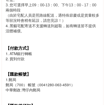
3. 您可選擇早上09：00-13：00、下午13：00 - 17：00
兩個時段
（由於宅配人員是照路線配送，遇特殊節慶或是貨量較多
等狀況時會稍有延誤，請您見諒！）
4. 黑貓宅配寄送不支援轉送到超取，如有轉送皆不提供
活體補償。
【付款方式】
1. ATM銀行轉帳
2. 貨到付款
【匯款帳號】
1.郵局
郵局（700） 帳號（0041280-063-4591）
中華郵政 灣仔內郵局