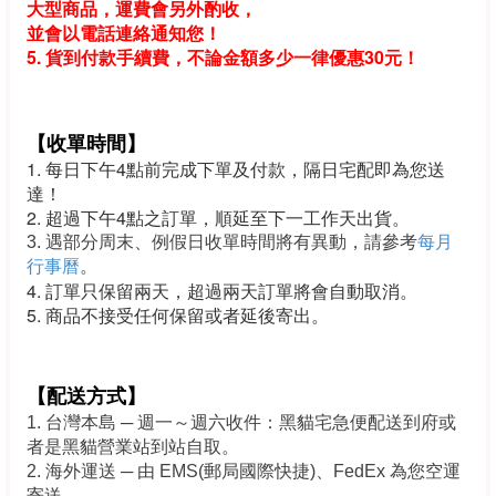
大型商品，運費會另外酌收，
並會以電話連絡通知您！
5. 貨到付款手續費，不論金額多少一律優惠30元！
【收單時間】
1. 每日下午4點前完成下單及付款，隔日宅配即為您送
達！
2. 超過下午4點之訂單
，順延至下一工作天出貨
。
3.
遇部分周末、例假日收單時間將有異動
，請參考
每月
行事曆
。
4. 訂單只保留兩天，超過兩天訂單將會自動取消。
5. 商品不接受任何保留或者延後寄出。
【配送方式】
1. 台灣本島 ─ 週一～週六收件：黑貓宅急便配送到府或
者是黑貓營業站到站自取
。
2. 海外運送 ─ 由 EMS(郵局國際快捷)、FedEx 為您空運
寄送
。