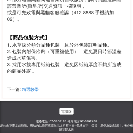
該營業所(衛星所)交通資訊一欄說明
，
或是可先致電與黑貓客服確認（412-8888 手機請加
02）
。
【商品包裝方式】
1. 水草採分類分品種包裝
，
且於外包裝註明品種
。
2. 包裝內附保冷劑（可重複使用）
，
避免夏日時節溫差
造成水草傷害
。
3. 採用水族專用紙箱包裝
，
避免因紙箱厚度不夠所造成
的商品外露
。
下一篇:
精選教學
電腦版
連絡電話: 07-3108183 傳真電話:07-3862438
網站由草影水族維護。網站內以任何媒體呈現之所有內容─包括文字、聲音、影像及版面設計，著作權
屬草影水族