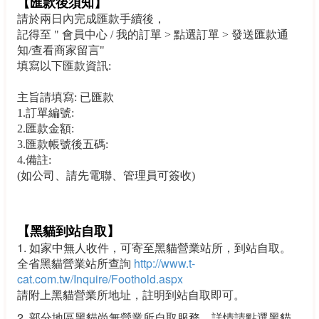
【匯款後須知】
請於兩日內完成匯款手續後，
記得至 " 會員中心 / 我的訂單 > 點選訂單 > 發送匯款通
知/查看商家留言"
填寫以下匯款資訊
:
主旨請填寫: 已匯款
1.訂單編號
:
2.匯款金額:
3.匯款帳號後五碼:
4.備註:
(如公司、請先電聯、管理員可簽收)
【黑貓到站自取】
1. 如家中無人收件，可寄至黑貓營業站所，到站自取
。
全省黑貓營業站所查詢
http://www.t-
cat.com.tw/Inquire/Foothold.aspx
請附上黑貓營業所地址，註明到站自取即可
。
2. 部分地區黑貓尚無營業所自取服務，詳情請點選黑貓