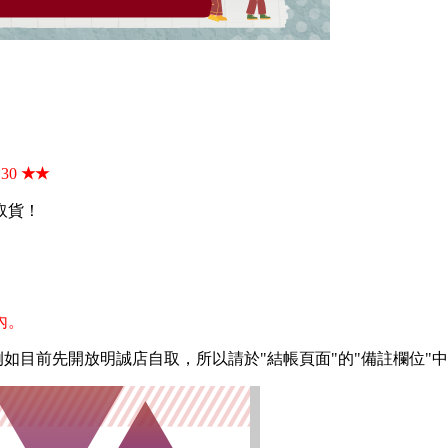
：30
★
★
取貨！
內。
例如目前先開放明誠店自取，所以請於"結帳頁面"的"備註欄位"