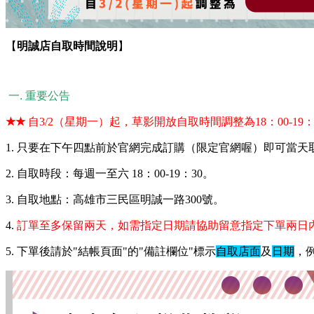
【
明誠店自取時間說明
】
一. 重要公告
★
★
自3/2（星期一）起，草影開放自取時間調整為
18：00-19
1.
只要在下午四點前於官網完成訂購（限定官網喔）即可當天
2. 自取時段：每週一至六 18：00-19：30。
3. 自取地點：高雄市三民區明誠一路300號。
4.
訂單至多保留兩天，如需指定日期請協助留意指定下單兩日
5. 下單後請於"結帳頁面"的"備註欄位"標示
自取店面
及
日期
，