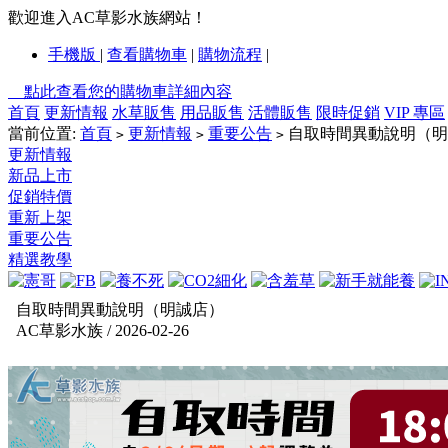
歡迎進入AC草影水族網站！
手機版
|
查看購物車
|
購物流程
|
點此查看您的購物車詳細內容
首頁
更新情報
水草販售
用品販售
活體販售
限時促銷
VIP 專區
當前位置:
首頁
更新情報
重要公告
自取時間異動說明（明
>
>
>
更新情報
新品上市
促銷特價
重新上架
重要公告
精選教學
自取時間異動說明（明誠店）
AC草影水族 / 2026-02-26