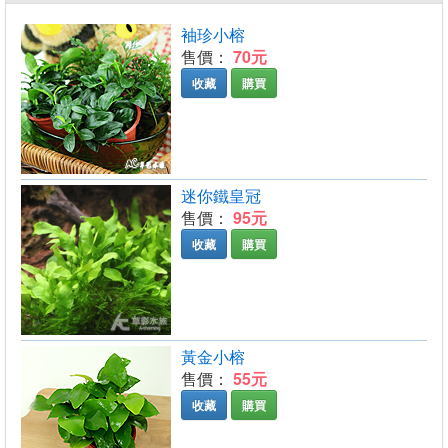
袖珍小榕
售價：
70元
收藏
購買
迷你鐵皇冠
售價：
95元
收藏
購買
黃金小榕
售價：
55元
收藏
購買