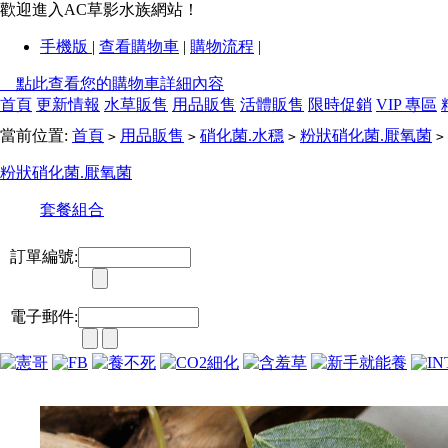
歡迎進入AC草影水族網站！
手機版
|
查看購物車
|
購物流程
|
點此查看您的購物車詳細內容
首頁
更新情報
水草販售
用品販售
活體販售
限時促銷
VIP 專區
當前位置:
首頁
用品販售
硝化菌.水穩
粉狀硝化菌.厭氧菌
>
>
>
>
粉狀硝化菌.厭氧菌
套餐組合
訂單編號:
電子郵件: