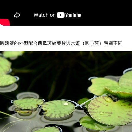
圓滾滾的外型配合西瓜斑紋葉片與水鱉（圓心萍）明顯不同