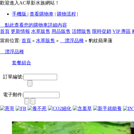
歡迎進入AC草影水族網站！
手機版
|
查看購物車
|
購物流程
|
點此查看您的購物車詳細內容
首頁
更新情報
水草販售
用品販售
活體販售
限時促銷
VIP 專區
當前位置:
首頁
水草販售
漂浮品種
豹紋蘋果蓮
>
>
>
漂浮品種
套餐組合
訂單編號:
電子郵件: