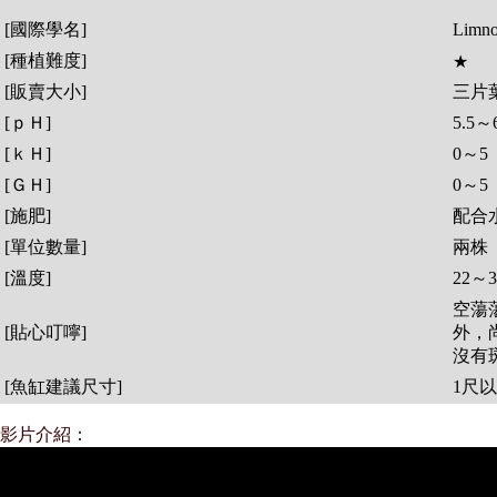
[國際學名]
Limno
[種植難度]
★
[販賣大小]
三片
[ｐＨ]
5.5～6
[ｋＨ]
0～5
[ＧＨ]
0～5
[施肥]
配合
[單位數量]
兩株
[溫度]
22～
空蕩
[貼心叮嚀]
外，
沒有
[魚缸建議尺寸]
1尺
影片介紹：