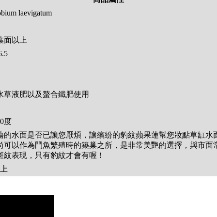
bium laevigatum
葉面以上
.5
水草液肥以及螯合鐵肥使用
30度
蕩的水面是否已讓您厭煩，讓繽紛的豹紋蘋果蓮幫您妝點草缸水
尚可以作為鬥魚繁殖時的築巢之所，是非常美艷的選擇，與市面
斑紋表現，只有豹紋才會有喔！
以上