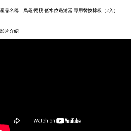
產品名稱：烏龜/兩棲 低水位過濾器 專用替換棉板（2入）
影片介紹：