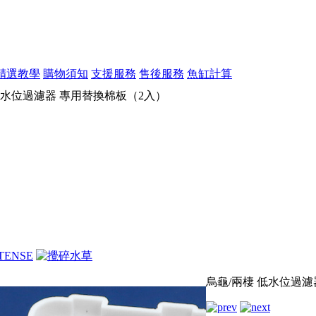
精選教學
購物須知
支援服務
售後服務
魚缸計算
低水位過濾器 專用替換棉板（2入）
烏龜/兩棲 低水位過濾