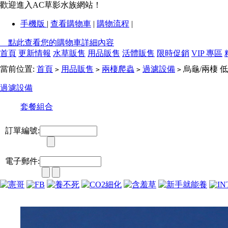
歡迎進入AC草影水族網站！
手機版
|
查看購物車
|
購物流程
|
點此查看您的購物車詳細內容
首頁
更新情報
水草販售
用品販售
活體販售
限時促銷
VIP 專區
當前位置:
首頁
用品販售
兩棲爬蟲
過濾設備
烏龜/兩棲 
>
>
>
>
過濾設備
套餐組合
訂單編號:
電子郵件: