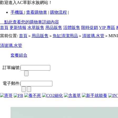
歡迎進入AC草影水族網站！
手機版
|
查看購物車
|
購物流程
|
點此查看您的購物車詳細內容
首頁
更新情報
水草販售
用品販售
活體販售
限時促銷
VIP 專區
當前位置:
首頁
用品販售
魚缸清潔用品
清玻璃.水管
MI
>
>
>
>
清玻璃.水管
套餐組合
訂單編號:
電子郵件: