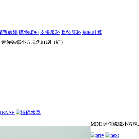
精選教學
購物須知
支援服務
售後服務
魚缸計算
NI 迷你磁鐵小方塊魚缸刷（紅）
MINI 迷你磁鐵小方