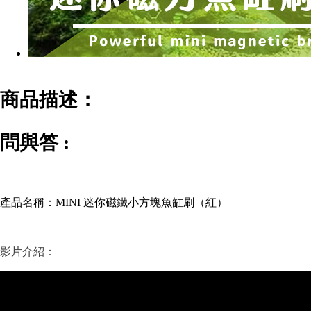
商品描述：
問與答 :
產品名稱：
MINI 迷你磁鐵小方塊魚缸刷（紅）
影片介紹：