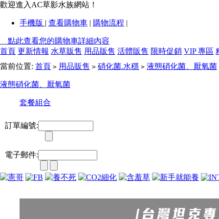
歡迎進入AC草影水族網站！
手機版
|
查看購物車
|
購物流程
|
點此查看您的購物車詳細內容
首頁
更新情報
水草販售
用品販售
活體販售
限時促銷
VIP 專區
當前位置:
首頁
用品販售
硝化菌.水穩
液態硝化菌、厭氧菌
>
>
>
液態硝化菌、厭氧菌
套餐組合
訂單編號:
電子郵件: