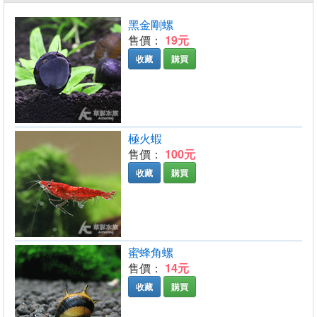
黑金剛螺
售價：
19元
收藏
購買
極火蝦
售價：
100元
收藏
購買
蜜蜂角螺
售價：
14元
收藏
購買