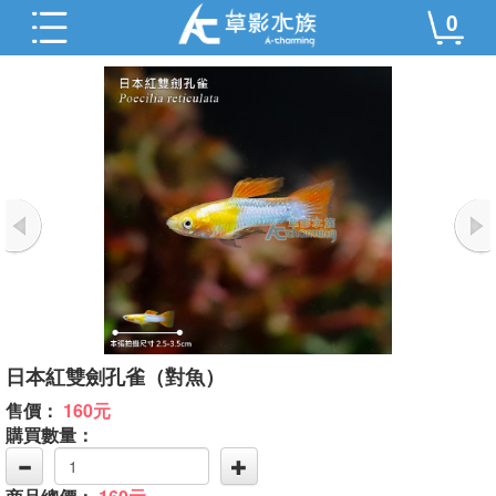
0
日本紅雙劍孔雀（對魚）
售價：
160元
購買數量：