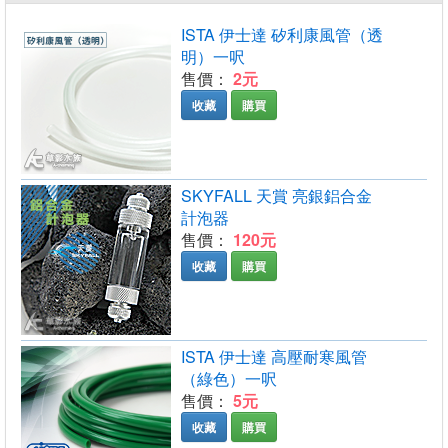
ISTA 伊士達 矽利康風管（透
明）一呎
售價：
2元
收藏
購買
SKYFALL 天賞 亮銀鋁合金
計泡器
售價：
120元
收藏
購買
ISTA 伊士達 高壓耐寒風管
（綠色）一呎
售價：
5元
收藏
購買