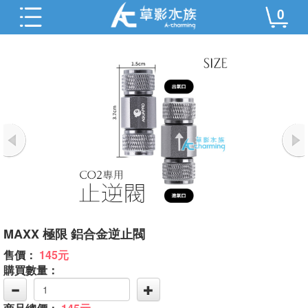
0
MAXX 極限 鋁合金逆止閥
售價：
145元
購買數量：