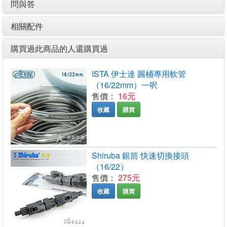
問與答
相關配件
購買過此商品的人還購買過
ISTA 伊士達 圓桶專用軟管
（16/22mm）一呎
售價：
16元
收藏
購買
Shiruba 銀箭 快速切換接頭
（16/22）
售價：
275元
收藏
購買