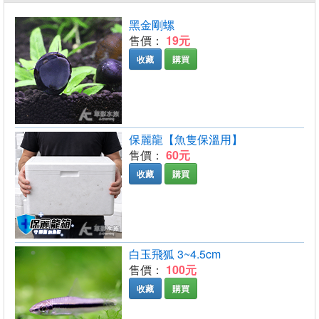
黑金剛螺
售價：
19元
收藏
購買
保麗龍【魚隻保溫用】
售價：
60元
收藏
購買
白玉飛狐 3~4.5cm
售價：
100元
收藏
購買