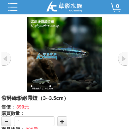
0
紫爵綠影緞帶燈（3~3.5cm）
售價：
390元
購買數量：