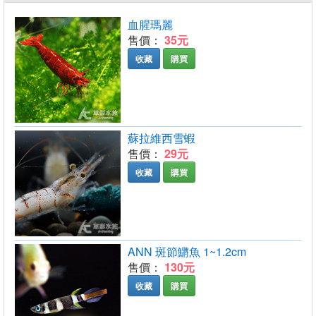
血腥瑪麗
售價：
35元
收藏
購買
蘇拉維西雪蝦
售價：
29元
收藏
購買
ANN 斑節鱂魚 1~1.2cm
售價：
130元
收藏
購買