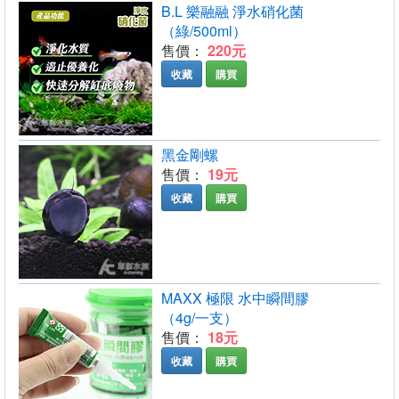
B.L 樂融融 淨水硝化菌
（綠/500ml）
售價：
220元
收藏
購買
黑金剛螺
售價：
19元
收藏
購買
MAXX 極限 水中瞬間膠
（4g/一支）
售價：
18元
收藏
購買