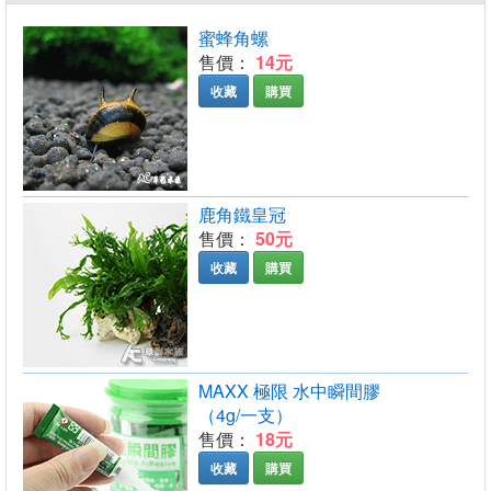
蜜蜂角螺
售價：
14元
收藏
購買
鹿角鐵皇冠
售價：
50元
收藏
購買
MAXX 極限 水中瞬間膠
（4g/一支）
售價：
18元
收藏
購買