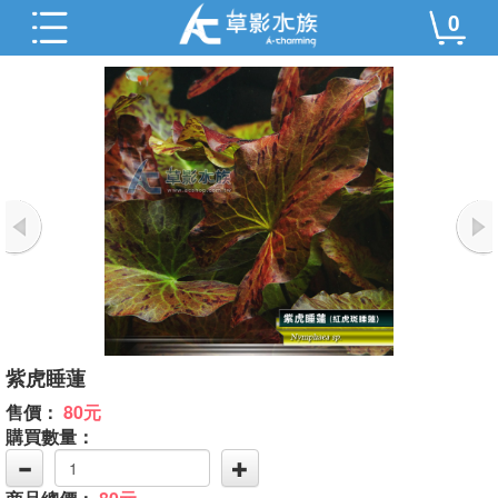
0
紫虎睡蓮
售價：
80元
購買數量：