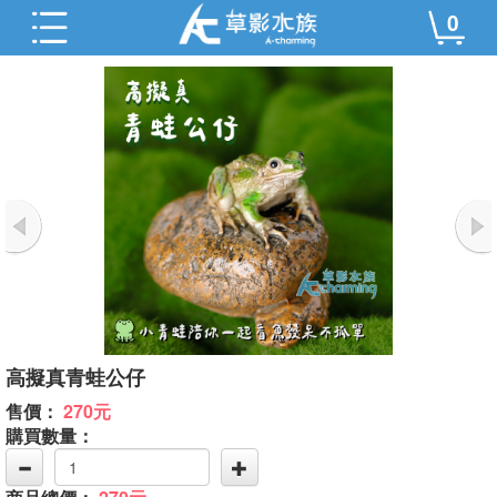
0
高擬真青蛙公仔
售價：
270元
購買數量：