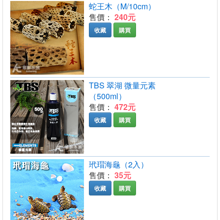
蛇王木（M/10cm）
售價：
240元
收藏
購買
TBS 翠湖 微量元素
（500ml）
售價：
472元
收藏
購買
玳瑁海龜（2入）
售價：
35元
收藏
購買