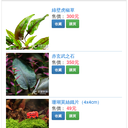
綠壁虎椒草
售價：
300元
收藏
購買
赤玄武之石
售價：
350元
收藏
購買
珊瑚莫絲鐵片（4x4cm）
售價：
49元
收藏
購買