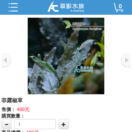
0
菲露椒草
售價：
400元
購買數量：