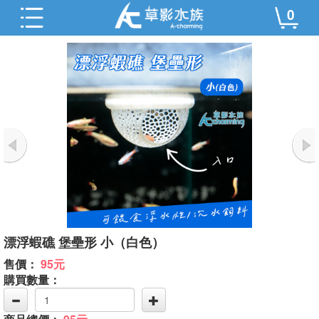
0
漂浮蝦礁 堡壘形 小（白色）
售價：
95元
購買數量：