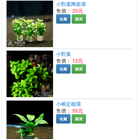
小對葉陶瓷環
售價：
25元
收藏
購買
小對葉
售價：
12元
收藏
購買
小榕定植環
售價：
55元
收藏
購買