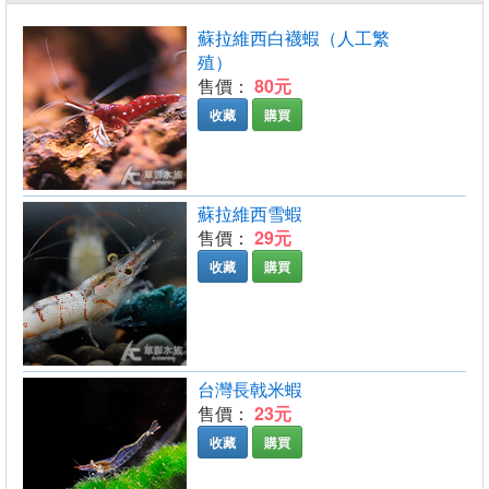
蘇拉維西白襪蝦（人工繁
殖）
售價：
80元
收藏
購買
蘇拉維西雪蝦
售價：
29元
收藏
購買
台灣長戟米蝦
售價：
23元
收藏
購買