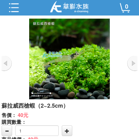
0
蘇拉威西槍蝦（2~2.5cm）
售價：
40元
購買數量：