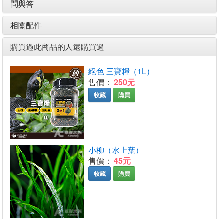
問與答
相關配件
購買過此商品的人還購買過
絕色 三寶糧（1L）
售價：
250元
收藏
購買
小柳（水上葉）
售價：
45元
收藏
購買