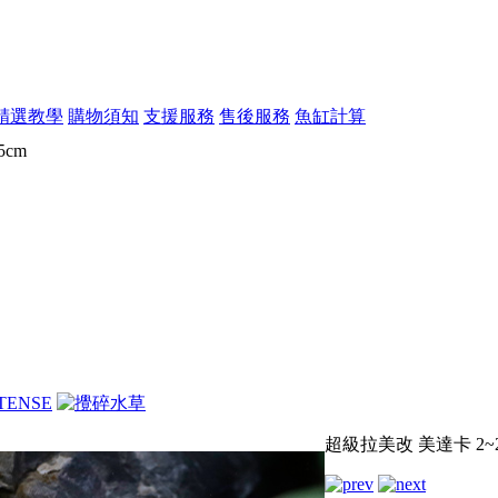
精選教學
購物須知
支援服務
售後服務
魚缸計算
5cm
超級拉美改 美達卡 2~2