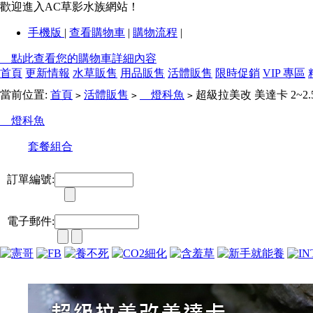
歡迎進入AC草影水族網站！
手機版
|
查看購物車
|
購物流程
|
點此查看您的購物車詳細內容
首頁
更新情報
水草販售
用品販售
活體販售
限時促銷
VIP 專區
當前位置:
首頁
活體販售
燈科魚
超級拉美改 美達卡 2~2.
>
>
>
燈科魚
套餐組合
訂單編號:
電子郵件: