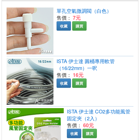
單孔空氣微調閥（白色）
售價：
7元
收藏
購買
ISTA 伊士達 圓桶專用軟管
（16/22mm）一呎
售價：
16元
收藏
購買
ISTA 伊士達 CO2多功能風管
固定夾（2入）
售價：
60元
收藏
購買