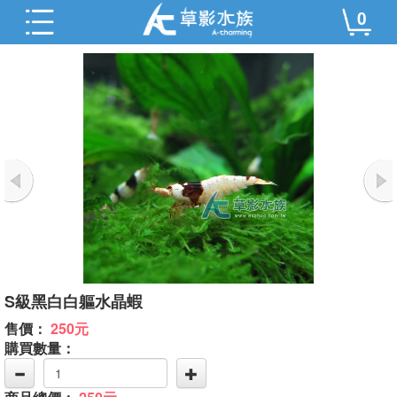
0
S級黑白白軀水晶蝦
售價：
250元
購買數量：