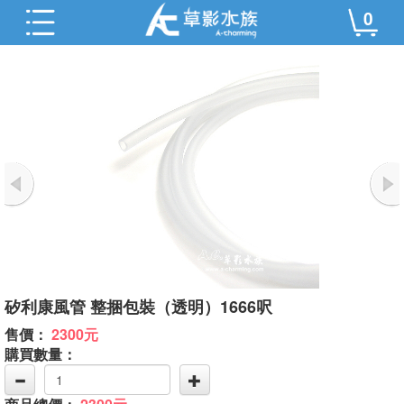
0
矽利康風管 整捆包裝（透明）1666呎
售價：
2300元
購買數量：