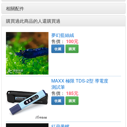
相關配件
購買過此商品的人還購買過
夢幻藍絲絨
售價：
100元
收藏
購買
MAXX 極限 TDS-2型 導電度
測試筆
售價：
185元
收藏
購買
紅蘋果螺