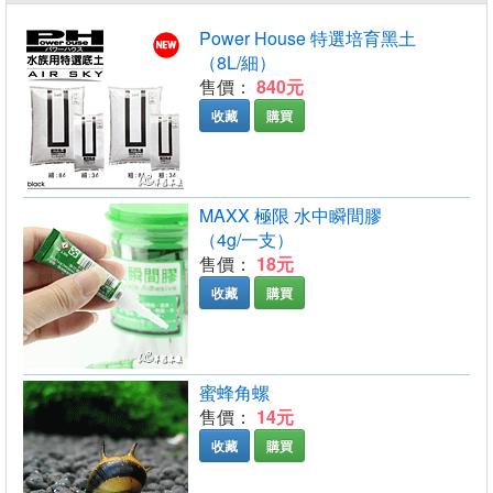
Power House 特選培育黑土
（8L/細）
售價：
840元
收藏
購買
MAXX 極限 水中瞬間膠
（4g/一支）
售價：
18元
收藏
購買
蜜蜂角螺
售價：
14元
收藏
購買