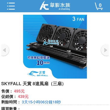
0
SKYFALL 天賞 8速風扇（三扇）
售價：
495元
促銷價：
439元
剩餘時間：
3天15小時06分鐘17秒
購買數量：