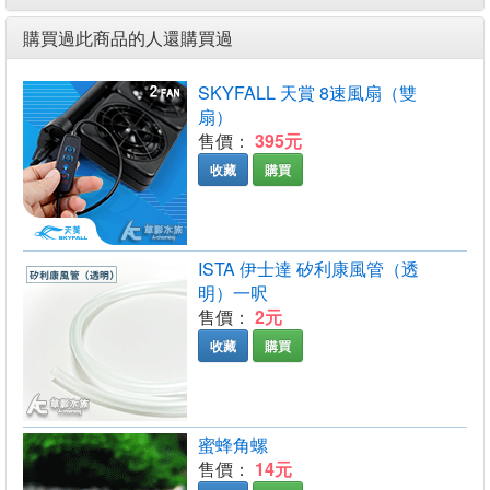
購買過此商品的人還購買過
SKYFALL 天賞 8速風扇（雙
扇）
售價：
395元
收藏
購買
ISTA 伊士達 矽利康風管（透
明）一呎
售價：
2元
收藏
購買
蜜蜂角螺
售價：
14元