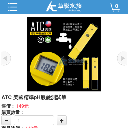
0
ATC 美國精準pH酸鹼測試筆
售價：
149元
購買數量：