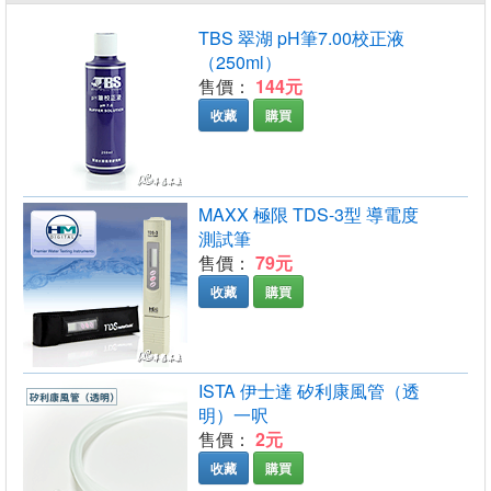
TBS 翠湖 pH筆7.00校正液
（250ml）
售價：
144元
收藏
購買
MAXX 極限 TDS-3型 導電度
測試筆
售價：
79元
收藏
購買
ISTA 伊士達 矽利康風管（透
明）一呎
售價：
2元
收藏
購買