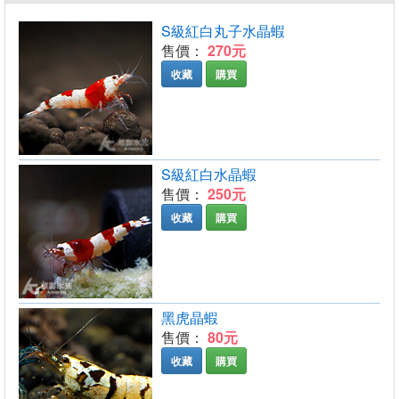
S級紅白丸子水晶蝦
售價：
270元
收藏
購買
S級紅白水晶蝦
售價：
250元
收藏
購買
黑虎晶蝦
售價：
80元
收藏
購買