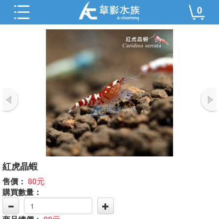
0
紅虎晶蝦
售價：
80元
購買數量：