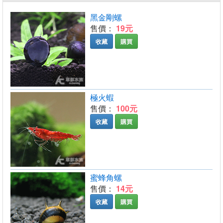
黑金剛螺
售價：
19元
收藏
購買
極火蝦
售價：
100元
收藏
購買
蜜蜂角螺
售價：
14元
收藏
購買