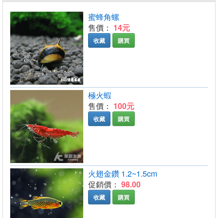
蜜蜂角螺
售價：
14元
收藏
購買
極火蝦
售價：
100元
收藏
購買
火翅金鑽 1.2~1.5cm
促銷價：
98.00
收藏
購買