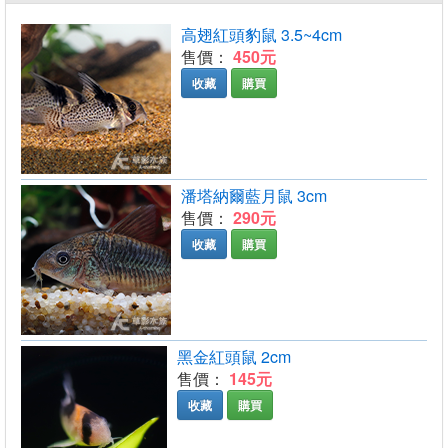
高翅紅頭豹鼠 3.5~4cm
售價：
450元
收藏
購買
潘塔納爾藍月鼠 3cm
售價：
290元
收藏
購買
黑金紅頭鼠 2cm
售價：
145元
收藏
購買