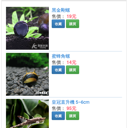
黑金剛螺
售價：
19元
收藏
購買
蜜蜂角螺
售價：
14元
收藏
購買
皇冠直升機 5~6cm
售價：
95元
收藏
購買