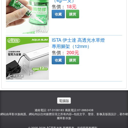
（4g/一支）
售價：
18元
收藏
購買
ISTA 伊士達 高透光水草燈
專用腳架（12mm）
售價：
200元
收藏
購買
電腦版
連絡電話: 07-3108183 傳真電話:07-3862438
網站由草影水族維護。網站內以任何媒體呈現之所有內容─包括文字、聲音、影像及版面設計，著作權
屬草影水族
© 2005-2026 AC草影水族 版權所有，並保留所有權利。