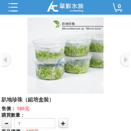
0
趴地珍珠（組培盒裝）
售價：
180元
購買數量：