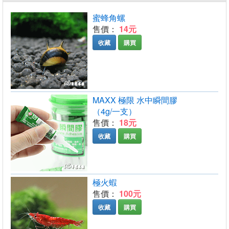
蜜蜂角螺
售價：
14元
收藏
購買
MAXX 極限 水中瞬間膠
（4g/一支）
售價：
18元
收藏
購買
極火蝦
售價：
100元
收藏
購買