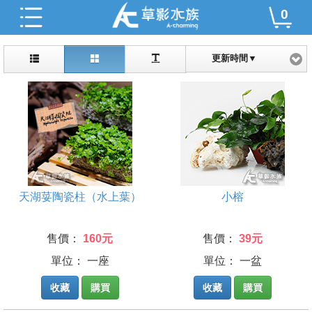
0
更新時間▼
天湖荽陶瓷柱（水上葉）
小榕
售價：
160元
售價：
39元
單位： 一座
單位： 一盆
收藏
購買
收藏
購買