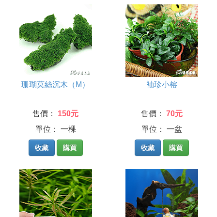
珊瑚莫絲沉木（M）
袖珍小榕
售價：
150元
售價：
70元
單位： 一棵
單位： 一盆
收藏
購買
收藏
購買