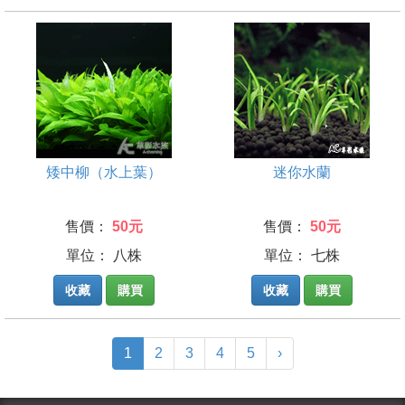
矮中柳（水上葉）
迷你水蘭
售價：
50元
售價：
50元
單位： 八株
單位： 七株
收藏
購買
收藏
購買
(current)
1
2
3
4
5
›