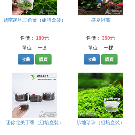
越南趴地三角葉（組培盒裝）
盛夏鞦韆
售價：
180元
售價：
350元
單位： 一盒
單位： 一棵
收藏
購買
收藏
購買
迷你北美丁香（組培盒裝）
趴地珍珠（組培盒裝）