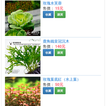
玫瑰水芙蓉
售價：
15元
收藏
購買
鹿角鐵皇冠沉木
售價：
140元
收藏
購買
玫瑰葉底紅（水上葉）
售價：
50元
收藏
購買