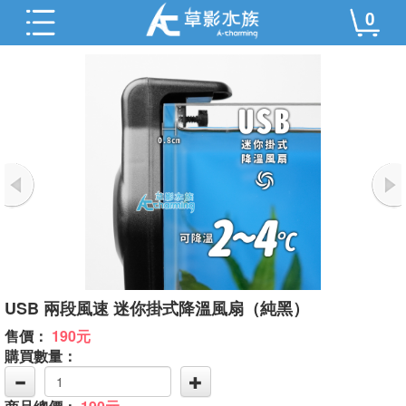
0
USB 兩段風速 迷你掛式降溫風扇（純黑）
售價：
190元
購買數量：