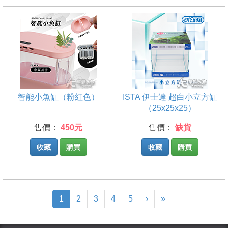
智能小魚缸（粉紅色）
ISTA 伊士達 超白小立方缸
（25x25x25）
售價：
450元
售價：
缺貨
收藏
購買
收藏
購買
(current)
1
2
3
4
5
›
»