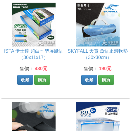
ISTA 伊士達 超白ㄇ型屏風缸
SKYFALL 天賞 魚缸止滑軟墊
（30x11x17）
（30x30cm）
售價：
430元
售價：
190元
收藏
購買
收藏
購買