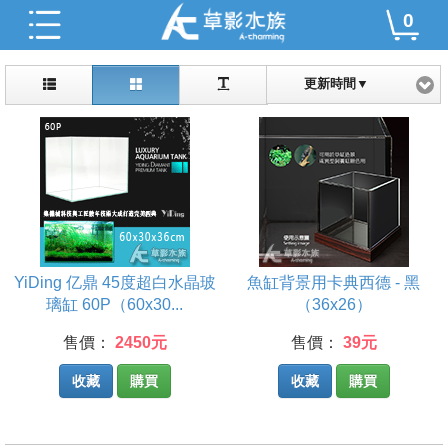
0
更新時間▼
YiDing 亿鼎 45度超白水晶玻
魚缸背景用卡典西德 - 黑
璃缸 60P（60x30...
（36x26）
售價：
2450元
售價：
39元
收藏
購買
收藏
購買