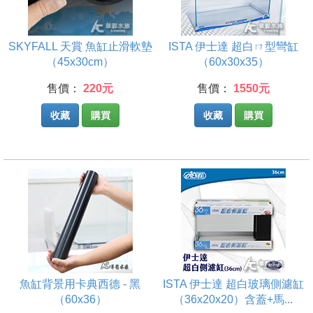
SKYFALL 天賞 魚缸止滑軟墊
ISTA 伊士達 超白ㄇ型彎缸
（45x30cm）
（60x30x35）
售價：
220元
售價：
1550元
收藏
購買
收藏
購買
魚缸背景用卡典西德 - 黑
ISTA 伊士達 超白玻璃側濾缸
（60x36）
（36x20x20）含蓋+馬...