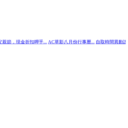
現金折扣呷乎...
AC草影八月份行事曆...
自取時間異動說明（明..