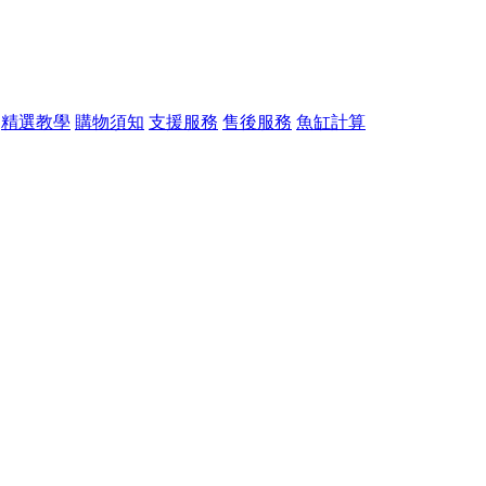
精選教學
購物須知
支援服務
售後服務
魚缸計算