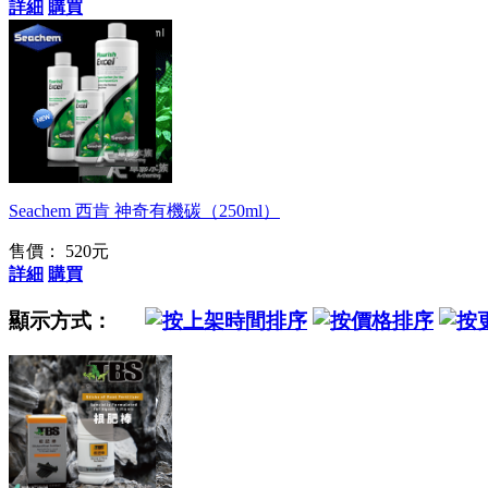
詳細
購買
不含磷酸鹽、硝酸鹽
Seachem 西肯 神奇有機碳（250ml）
售價： 520元
詳細
購買
顯示方式：
高鐵肥追肥用聖品