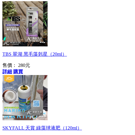
強力驅逐黑毛！
TBS 翠湖 黑毛藻剋星（20ml）
售價：
280元
詳細
購買
加快成長速度
SKYFALL 天賞 綠藻球液肥（120ml）