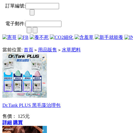
訂單編號:
電子郵件:
當前位置:
首頁
用品販售
水草肥料
>
>
台灣之光
Dr.Tank PLUS 黑毛藻治理包
售價： 125元
詳細
購買