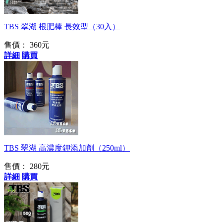
TBS 翠湖 根肥棒 長效型（30入）
售價：
360元
詳細
購買
有莖類的最愛！
TBS 翠湖 高濃度鉀添加劑（250ml）
售價：
280元
詳細
購買