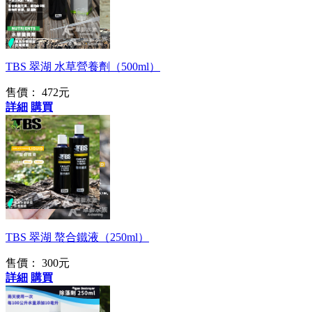
每日添加頭好壯壯
TBS 翠湖 水草營養劑（500ml）
售價：
472元
詳細
購買
台灣最強肥料品牌!
TBS 翠湖 螯合鐵液（250ml）
售價：
300元
詳細
購買