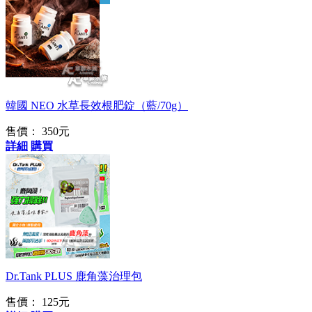
韓國製造
韓國 NEO 水草長效根肥錠（藍/70g）
售價： 350元
詳細
購買
絲狀藻等常見藻類用
這款
Dr.Tank PLUS 鹿角藻治理包
售價： 125元