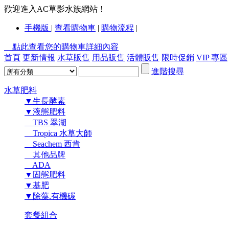
歡迎進入AC草影水族網站！
手機版
|
查看購物車
|
購物流程
|
點此查看您的購物車詳細內容
首頁
更新情報
水草販售
用品販售
活體販售
限時促銷
VIP 專區
進階搜尋
水草肥料
▼生長酵素
▼液態肥料
TBS 翠湖
Tropica 水草大師
Seachem 西肯
其他品牌
ADA
▼固態肥料
▼基肥
▼除藻.有機碳
套餐組合