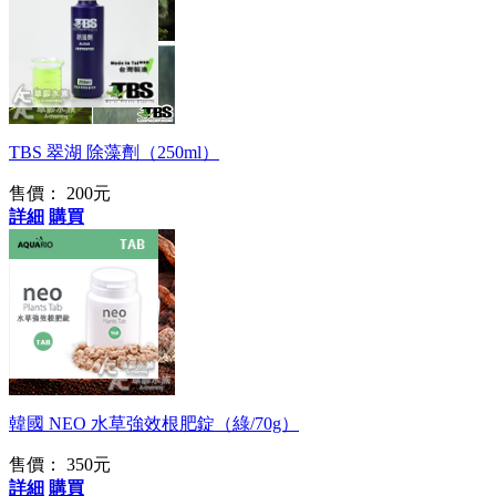
特殊配方，可殺藍綠
藻！
TBS 翠湖 除藻劑（250ml）
售價：
200元
詳細
購買
韓國製造
韓國 NEO 水草強效根肥錠（綠/70g）
售價：
350元
詳細
購買