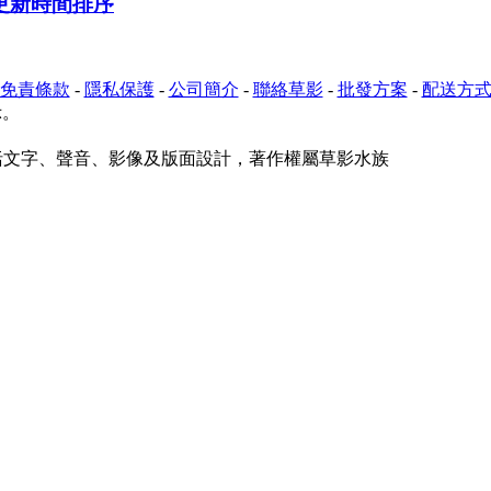
免責條款
-
隱私保護
-
公司簡介
-
聯絡草影
-
批發方案
-
配送方
示。
括文字、聲音、影像及版面設計，著作權屬草影水族