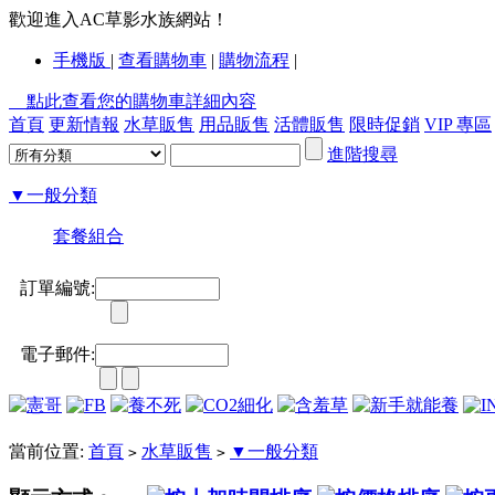
歡迎進入AC草影水族網站！
手機版
|
查看購物車
|
購物流程
|
點此查看您的購物車詳細內容
首頁
更新情報
水草販售
用品販售
活體販售
限時促銷
VIP 專區
進階搜尋
▼一般分類
套餐組合
訂單編號:
電子郵件:
當前位置:
首頁
水草販售
▼一般分類
>
>