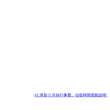
AC草影八月份行事曆...
自取時間異動說明（明.