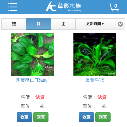
0
更新時間▼
闊葉欖仁 "Rataj"
長葉皇冠
售價：
缺貨
售價：
缺貨
單位： 一株
單位： 一株
收藏
購買
收藏
購買