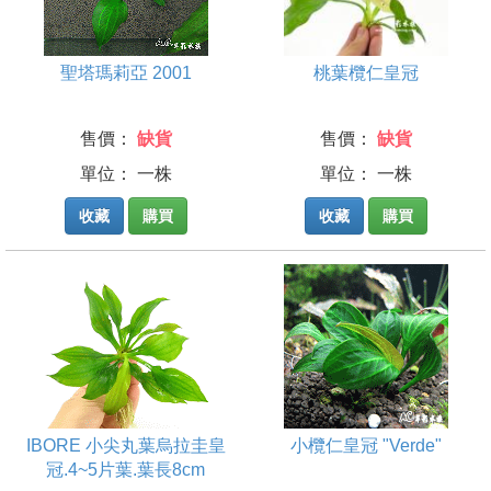
聖塔瑪莉亞 2001
桃葉欖仁皇冠
售價：
缺貨
售價：
缺貨
單位： 一株
單位： 一株
收藏
購買
收藏
購買
IBORE 小尖丸葉烏拉圭皇
小欖仁皇冠 "Verde"
冠.4~5片葉.葉長8cm