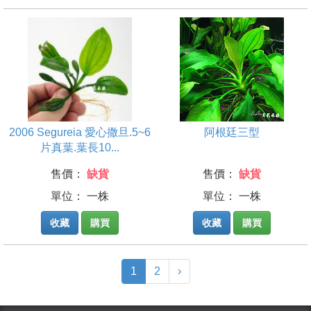
2006 Segureia 愛心撒旦.5~6
阿根廷三型
片真葉.葉長10...
售價：
缺貨
售價：
缺貨
單位： 一株
單位： 一株
收藏
購買
收藏
購買
(current)
1
2
›