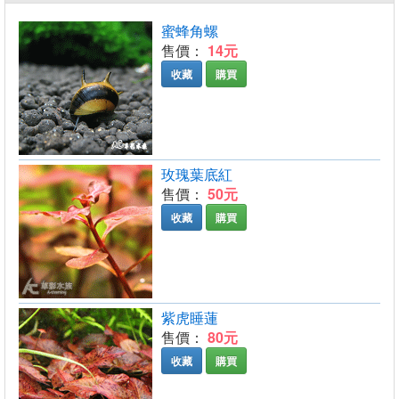
蜜蜂角螺
售價：
14元
收藏
購買
玫瑰葉底紅
售價：
50元
收藏
購買
紫虎睡蓮
售價：
80元
收藏
購買