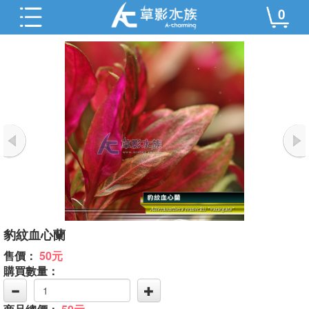
0
豹紋血心蘭
售價：
50元
購買數量：