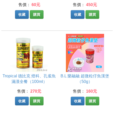
售價：
60元
售價：
450元
收藏
購買
收藏
購買
Tropical 德比克 燈科、孔雀魚
B.L 樂融融 超微粒仔魚漢堡
滿漢全餐（100ml）
（50g）
售價：
270元
售價：
160元
收藏
購買
收藏
購買