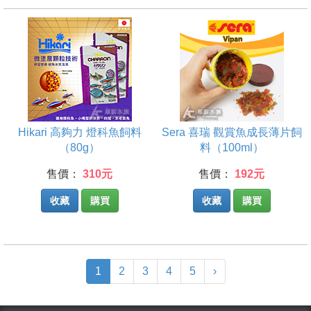
Hikari 高夠力 燈科魚飼料
Sera 喜瑞 觀賞魚成長薄片飼
（80g）
料（100ml）
售價：
310元
售價：
192元
收藏
購買
收藏
購買
(current)
1
2
3
4
5
›