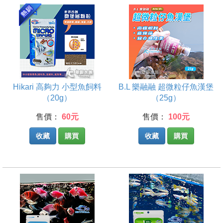
Hikari 高夠力 小型魚飼料
B.L 樂融融 超微粒仔魚漢堡
（20g）
（25g）
售價：
60元
售價：
100元
收藏
購買
收藏
購買