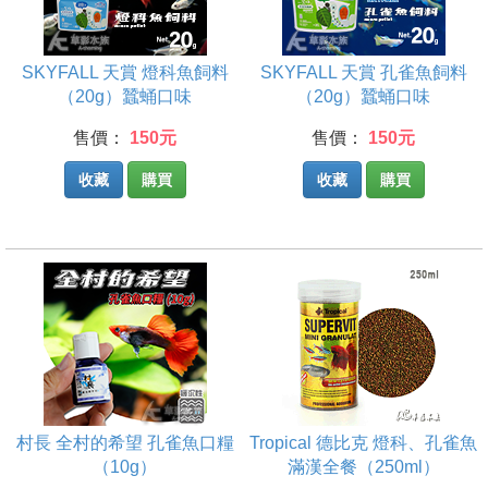
SKYFALL 天賞 燈科魚飼料
SKYFALL 天賞 孔雀魚飼料
（20g）蠶蛹口味
（20g）蠶蛹口味
售價：
150元
售價：
150元
收藏
購買
收藏
購買
村長 全村的希望 孔雀魚口糧
Tropical 德比克 燈科、孔雀魚
（10g）
滿漢全餐（250ml）