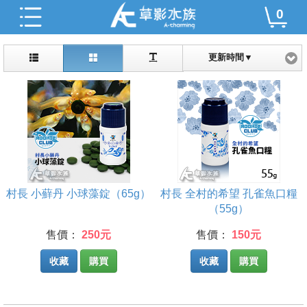
0
更新時間▼
村長 小蘚丹 小球藻錠（65g）
村長 全村的希望 孔雀魚口糧
（55g）
售價：
250元
售價：
150元
收藏
購買
收藏
購買